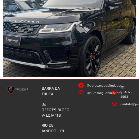
@purosangueblindados
(21)
BARRA DA
96487-
@purosangueblindados
TIJUCA
5563
02
Contato@pur
OFFICES BLOCO
V- LOJA 118
RIO DE
JANEIRO – RJ