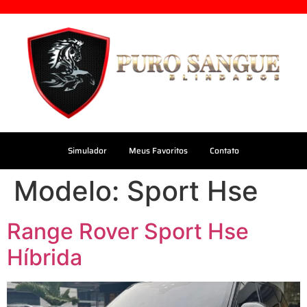
Simulador
Meus Favoritos
Contato
Modelo:
Sport Hse
Range Rover Sport Hse
Híbrida