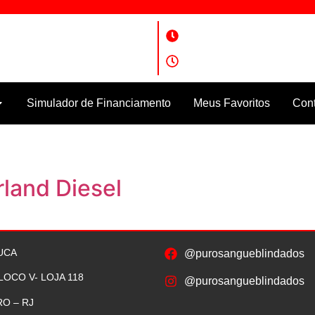
angueblindados
Seg a Sex: 9hs às 18:30hs
angueblindados
Sáb: 9hs às 16hs
Simulador de Financiamento
Meus Favoritos
Cont
and Diesel
UCA
@purosangueblindados
LOCO V- LOJA 118
@purosangueblindados
RO – RJ