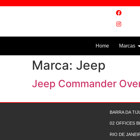
@puros
@puros
Home
Marcas
Marca:
Jeep
Jeep Commander Overl
BARRA DA TIJ
02 OFFICES B
RIO DE JANEI