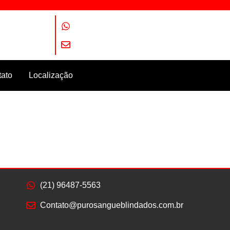
(21) 96487-5563
Contato@purosangueblindados.com.br
ato
Localização
(21) 96487-5563
Contato@purosangueblindados.com.br