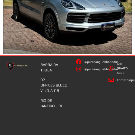
@purosangueblindados
(21)
BARRA DA
96487-
@purosangueblindados
TIJUCA
5563
02
Contato@pur
OFFICES BLOCO
V- LOJA 118
RIO DE
JANEIRO – RJ